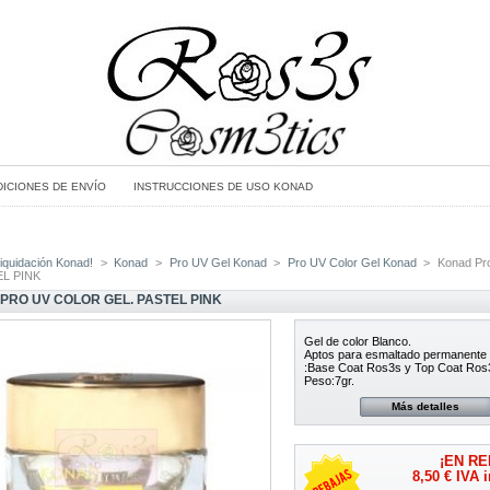
ICIONES DE ENVÍO
INSTRUCCIONES DE USO KONAD
Liquidación Konad!
>
Konad
>
Pro UV Gel Konad
>
Pro UV Color Gel Konad
>
Konad Pr
EL PINK
PRO UV COLOR GEL. PASTEL PINK
Gel de color Blanco.
Aptos para esmaltado permanente
:Base Coat Ros3s y Top Coat Ros
Peso:7gr.
Más detalles
¡EN RE
8,50 €
IVA i