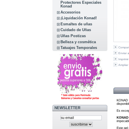
Protectores Especiales
Konad
Accesorios
¡Liquidación Konad!
Esmaltes de uñas
Cuidado de Uñas
Uñas Postizas
Belleza y cosmética
Tatuajes Temporales
Compart
Enviar 
Imprimir
Ampliar
KONAD Pr
disponib
NEWSLETTER
Es excepc
KONAD P
impecabl
Este gel