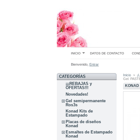
INICIO
DATOS DE CONTACTO
COND
Bienvenido,
Entrar
Inicio
>
¡
CATEGORÍAS
Gel. PAST
¡¡¡REBAJAS y
KONAD 
OFERTAS!!!
Novedades!
Gel semipermanente
Ros3s
Konad Kits de
Estampado
Placas de diseños
Konad
Esmaltes de Estampado
Konad