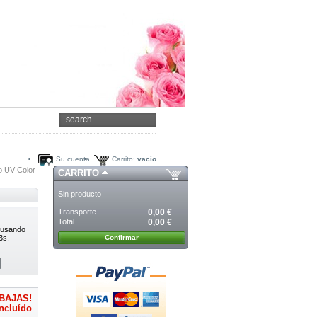
Su cuenta
Carrito:
vacío
o UV Color
CARRITO
Sin producto
Transporte
0,00 €
Total
0,00 €
 usando
3s.
Confirmar
BAJAS!
ncluído