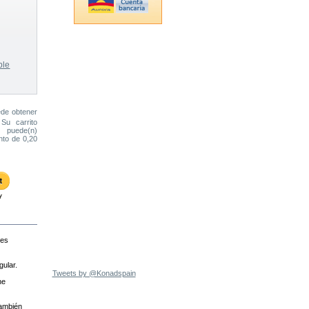
ble
ede obtener
 Su carrito
puede(n)
ento de
0,20
res
gular.
Tweets by @Konadspain
ne
También