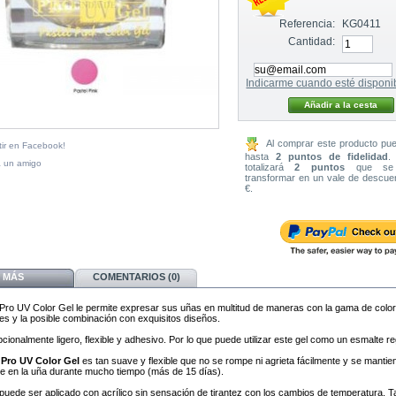
Referencia:
KG0411
Cantidad:
Indicarme cuando esté disponi
Al comprar este producto pu
ir en Facebook!
hasta
2
puntos de fidelidad
.
a un amigo
totalizará
2
puntos
que se 
transformar en un vale de descu
€
.
MÁS
COMENTARIOS (0)
o UV Color Gel le permite expresar sus uñas en multitud de maneras con la gama de colo
les y la posible combinación con exquisitos diseños.
ionalmente ligero, flexible y adhesivo. Por lo que puede utilizar este gel como un esmalte re
ro UV Color Gel
es tan suave y flexible que no se rompe ni agrieta fácilmente y se mantie
e en la uña durante mucho tiempo (más de 15 días).
 puede ser aplicado con acrílico sin sensación de tirantez con los cambios de temperatura. 