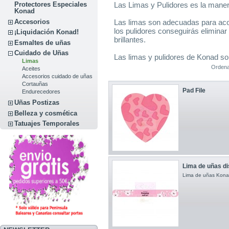
Las Limas y Pulidores es la maner
Protectores Especiales
Konad
Las limas son adecuadas para acor
Accesorios
los pulidores conseguirás eliminar 
¡Liquidación Konad!
brillantes.
Esmaltes de uñas
Cuidado de Uñas
Las limas y pulidores de Konad so
Limas
Ordena
Aceites
Accesorios cuidado de uñas
Cortauñas
Pad File
Endurecedores
Uñas Postizas
Belleza y cosmética
Tatuajes Temporales
Lima de uñas di
Lima de uñas Kona