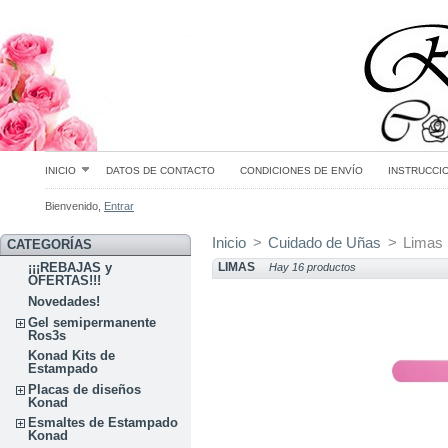
INICIO
DATOS DE CONTACTO
CONDICIONES DE ENVÍO
INSTRUCCI
Bienvenido,
Entrar
Inicio
>
Cuidado de Uñas
>
Limas
CATEGORÍAS
LIMAS
¡¡¡REBAJAS y
Hay 16 productos
OFERTAS!!!
Novedades!
Gel semipermanente
Ros3s
Konad Kits de
Estampado
Placas de diseños
Konad
Esmaltes de Estampado
Konad