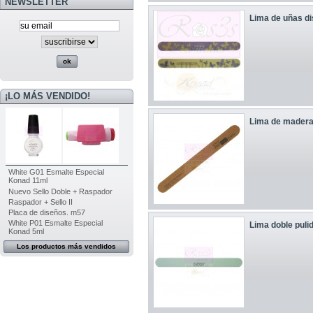
NEWSLETTER
Lima de uñas di
¡LO MÁS VENDIDO!
Lima de madera
White G01 Esmalte Especial
Konad 11ml
Nuevo Sello Doble + Raspador
Raspador + Sello II
Placa de diseños. m57
White P01 Esmalte Especial
Lima doble puli
Konad 5ml
Los productos más vendidos