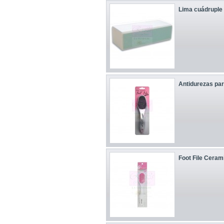
Lima cuádruple p
Antidurezas par
Foot File Ceram