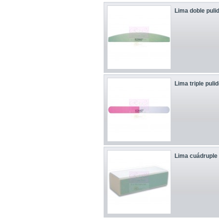
Lima doble puli
Lima triple puli
Lima cuádruple 