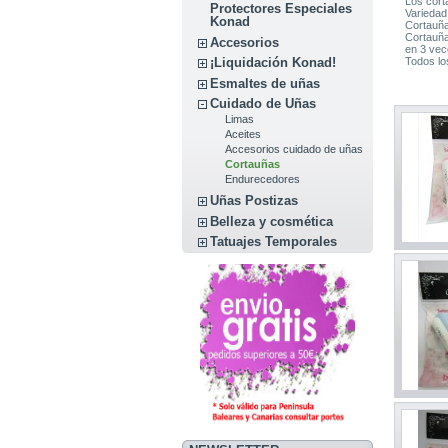
Los cort
Protectores Especiales
Variedad
Konad
Cortauña
Cortauña
Accesorios
en 3 vec
Todos lo
¡Liquidación Konad!
Esmaltes de uñas
Cuidado de Uñas
Limas
Aceites
Accesorios cuidado de uñas
Cortauñas
Endurecedores
Uñas Postizas
Belleza y cosmética
Tatuajes Temporales