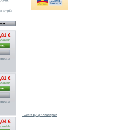
 Corea.
.
ue amplía
,81 €
sponible
esta
mparar
,81 €
sponible
esta
mparar
Tweets by @Konadspain
,04 €
sponible