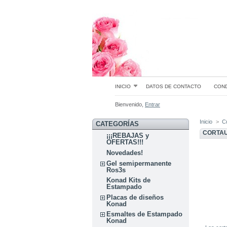
INICIO
DATOS DE CONTACTO
COND
Bienvenido,
Entrar
Inicio
>
C
CATEGORÍAS
CORTA
¡¡¡REBAJAS y
OFERTAS!!!
Novedades!
Gel semipermanente
Ros3s
Konad Kits de
Estampado
Placas de diseños
Konad
Esmaltes de Estampado
Konad