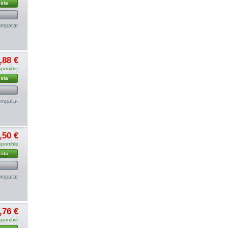
esta
mparar
,88 €
sponible
esta
mparar
,50 €
sponible
esta
mparar
,76 €
sponible