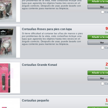
por problemas de la vista, este cortaúñas incluye una
Añadir a la c
lupa que agranda los objetos hasta tres veces en el
ángulo correcto. Después de usar, puede lavarlo con
Ver
agua corriente para mantener su limpieza.
Co
9
Cortauñas Roses para pies con lupa
Di
Si tiene dificultad al cortarse las uñas de manos o pies
por problemas de la vista, este cortaúñas incluye una
Añadir a la c
lupa que agranda los objetos hasta tres veces en el
ángulo correcto. Después de usar, puede lavarlo con
Ver
agua corriente para mantener su limpieza.
Co
2
Cortauñas Grande Konad
Di
Añadir a la c
Ver
Co
1
Cortauñas pequeño
Di