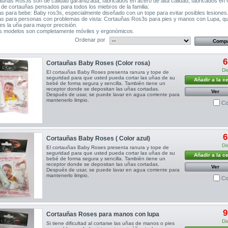
auñas Ros3s son de calidad garantizada, fabricados en acero de alta calidad, fabricados en
 de cortauñas pensados para todos los miebros de la familia:
s para bebe: Baby ros3s, especialmente diseñado con un tope para evitar posibles lesiones
s para personas con problemas de vista: Cortauñas Ros3s para pies y manos con Lupa, q
es la uña para mayor precisión.
s modelos son completamente móviles y ergonómicos.
Ordenar por
6
Cortauñas Baby Roses (Color rosa)
Di
El cortauñas Baby Roses presenta ranura y tope de
seguridad para que usted pueda cortar las uñas de su
Añadir a la c
bebé de forma segura y sencilla. También tiene un
receptor donde se depositan las uñas cortadas.
Ver
Después de usar, se puede lavar en agua corriente para
mantenerlo limpio.
Co
6
Cortauñas Baby Roses ( Color azul)
Di
El cortauñas Baby Roses presenta ranura y tope de
seguridad para que usted pueda cortar las uñas de su
Añadir a la c
bebé de forma segura y sencilla. También tiene un
receptor donde se depositan las uñas cortadas.
Ver
Después de usar, se puede lavar en agua corriente para
mantenerlo limpio.
Co
9
Cortauñas Roses para manos con lupa
Di
Si tiene dificultad al cortarse las uñas de manos o pies