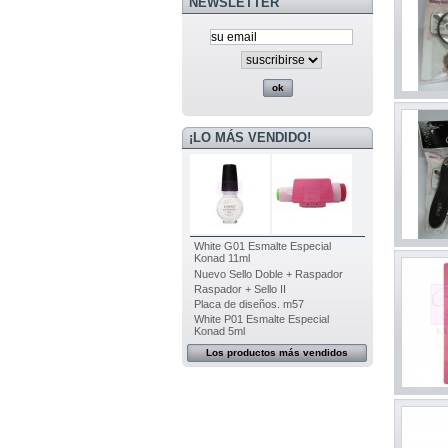
NEWSLETTER
¡LO MÁS VENDIDO!
White G01 Esmalte Especial
Konad 11ml
Nuevo Sello Doble + Raspador
Raspador + Sello II
Placa de diseños. m57
White P01 Esmalte Especial
Konad 5ml
Los productos más vendidos