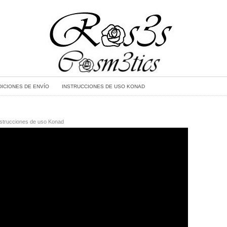
ICIONES DE ENVÍO
INSTRUCCIONES DE USO KONAD
nstrucciones de uso Konad