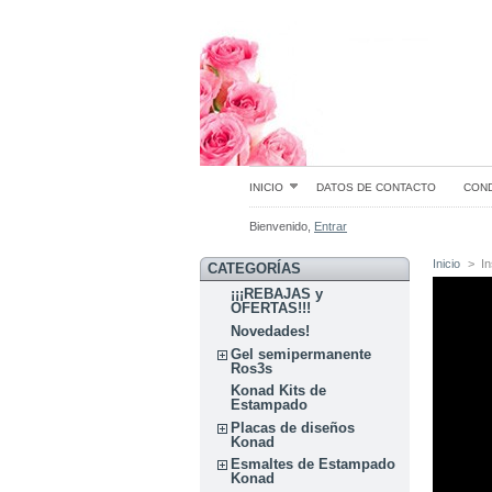
INICIO
DATOS DE CONTACTO
COND
Bienvenido,
Entrar
Inicio
>
I
CATEGORÍAS
¡¡¡REBAJAS y
OFERTAS!!!
Novedades!
Gel semipermanente
Ros3s
Konad Kits de
Estampado
Placas de diseños
Konad
Esmaltes de Estampado
Konad