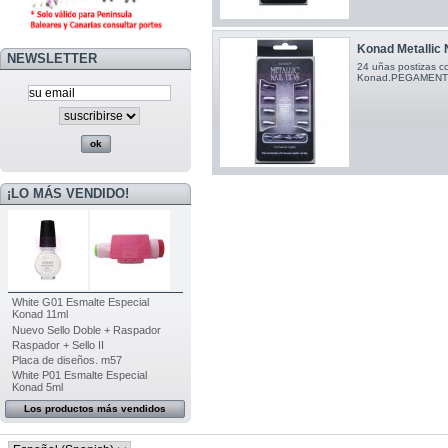
Konad Metallic N
NEWSLETTER
24 uñas postizas c
Konad.PEGAMENT
¡LO MÁS VENDIDO!
White G01 Esmalte Especial
Konad 11ml
Nuevo Sello Doble + Raspador
Raspador + Sello II
Placa de diseños. m57
White P01 Esmalte Especial
Konad 5ml
Los productos más vendidos