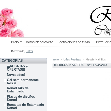
INICIO
DATOS DE CONTACTO
CONDICIONES DE ENVÍO
INSTRUCCI
Bienvenido,
Entrar
Inicio
>
Uñas Postizas
>
Metallic Nail Tips
CATEGORÍAS
METALLIC NAIL TIPS
Hay 4 productos
¡¡¡REBAJAS y
OFERTAS!!!
Novedades!
Gel semipermanente
Ros3s
Konad Kits de
Estampado
Placas de diseños
Konad
Esmaltes de Estampado
Konad