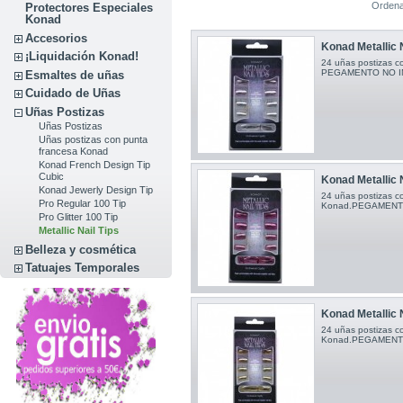
Ordena
Protectores Especiales
Konad
Accesorios
Konad Metallic N
¡Liquidación Konad!
24 uñas postizas c
PEGAMENTO NO I
Esmaltes de uñas
Cuidado de Uñas
Uñas Postizas
Uñas Postizas
Uñas postizas con punta
francesa Konad
Konad French Design Tip
Cubic
Konad Metallic N
Konad Jewerly Design Tip
24 uñas postizas c
Pro Regular 100 Tip
Konad.PEGAMENT
Pro Glitter 100 Tip
Metallic Nail Tips
Belleza y cosmética
Tatuajes Temporales
Konad Metallic N
24 uñas postizas c
Konad.PEGAMENT