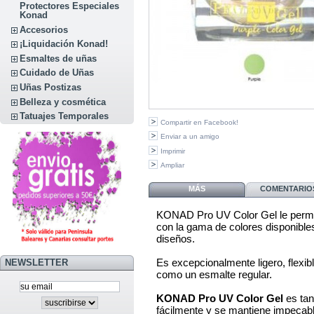
Protectores Especiales
Konad
Accesorios
¡Liquidación Konad!
Esmaltes de uñas
Cuidado de Uñas
Uñas Postizas
Belleza y cosmética
Tatuajes Temporales
Compartir en Facebook!
Enviar a un amigo
Imprimir
Ampliar
MÁS
COMENTARIOS
KONAD Pro UV Color Gel le permi
con la gama de colores disponible
diseños.
Es excepcionalmente ligero, flexibl
NEWSLETTER
como un esmalte regular.
KONAD Pro UV Color Gel
es tan
fácilmente y se mantiene impecab