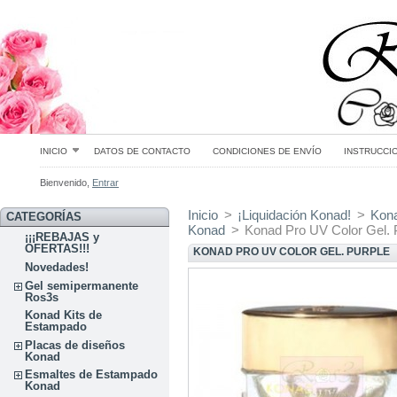
INICIO
DATOS DE CONTACTO
CONDICIONES DE ENVÍO
INSTRUCCI
Bienvenido,
Entrar
Inicio
>
¡Liquidación Konad!
>
Kon
CATEGORÍAS
Konad
>
Konad Pro UV Color Gel
¡¡¡REBAJAS y
OFERTAS!!!
KONAD PRO UV COLOR GEL. PURPLE
Novedades!
Gel semipermanente
Ros3s
Konad Kits de
Estampado
Placas de diseños
Konad
Esmaltes de Estampado
Konad