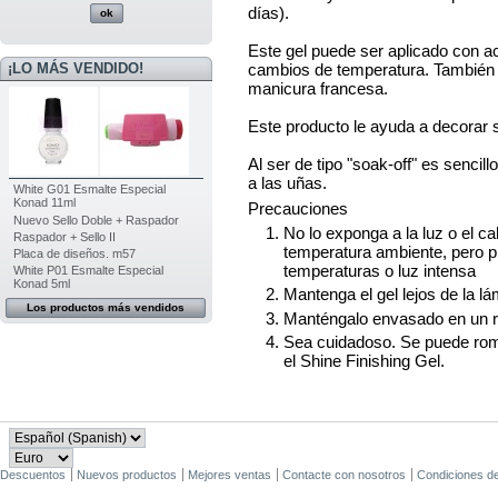
días).
Este gel puede ser aplicado con ac
cambios de temperatura. También 
¡LO MÁS VENDIDO!
manicura francesa.
Este producto le ayuda a decorar 
Al ser de tipo "soak-off" es sencil
a las uñas.
White G01 Esmalte Especial
Konad 11ml
Precauciones
Nuevo Sello Doble + Raspador
No lo exponga a la luz o el ca
Raspador + Sello II
temperatura ambiente, pero 
Placa de diseños. m57
temperaturas o luz intensa
White P01 Esmalte Especial
Konad 5ml
Mantenga el gel lejos de la 
Los productos más vendidos
Manténgalo envasado en un r
Sea cuidadoso. Se puede rom
el Shine Finishing Gel.
Descuentos
Nuevos productos
Mejores ventas
Contacte con nosotros
Condiciones d