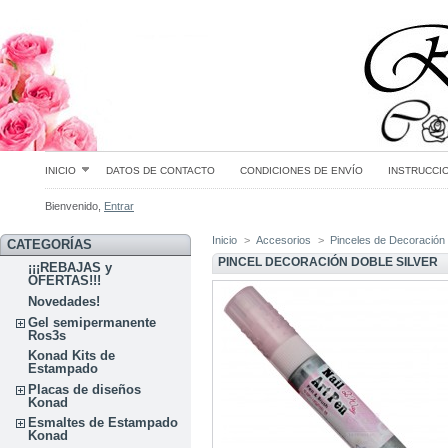
INICIO
DATOS DE CONTACTO
CONDICIONES DE ENVÍO
INSTRUCCI
Bienvenido,
Entrar
Inicio
>
Accesorios
>
Pinceles de Decoración
CATEGORÍAS
PINCEL DECORACIÓN DOBLE SILVER
¡¡¡REBAJAS y
OFERTAS!!!
Novedades!
Gel semipermanente
Ros3s
Konad Kits de
Estampado
Placas de diseños
Konad
Esmaltes de Estampado
Konad