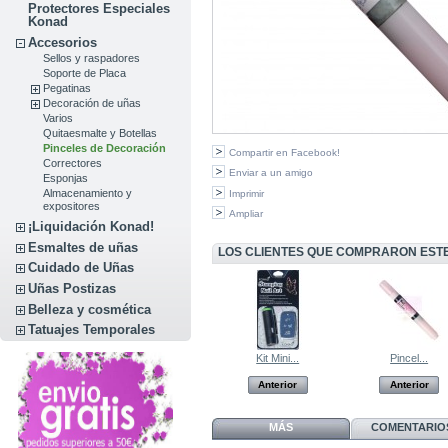
Protectores Especiales
Konad
Accesorios
Sellos y raspadores
Soporte de Placa
Pegatinas
Decoración de uñas
Varios
Quitaesmalte y Botellas
Pinceles de Decoración
Compartir en Facebook!
Correctores
Enviar a un amigo
Esponjas
Almacenamiento y
Imprimir
expositores
Ampliar
¡Liquidación Konad!
Esmaltes de uñas
LOS CLIENTES QUE COMPRARON EST
Cuidado de Uñas
Uñas Postizas
Belleza y cosmética
Tatuajes Temporales
Kit Mini...
Pincel...
Anterior
Anterior
MÁS
COMENTARIOS