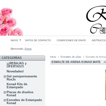
INICIO
DATOS DE CONTACTO
CONDICIONES DE ENVÍO
INSTRUCCI
Bienvenido,
Entrar
Inicio
>
Esmaltes de uñas
>
Esmalte de Aren
CATEGORÍAS
ESMALTE DE ARENA KONAD MATE
Ha
¡¡¡REBAJAS y
OFERTAS!!!
Novedades!
Gel semipermanente
Ros3s
Konad Kits de
Estampado
Placas de diseños
Konad
Esmaltes de Estampado
Konad