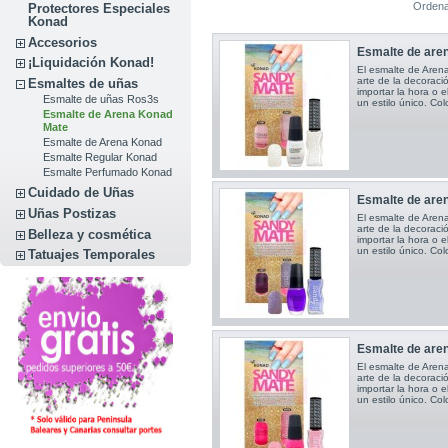
Ordena
Protectores Especiales
Konad
Accesorios
Esmalte de aren
¡Liquidación Konad!
El esmalte de Arena
arte de la decoració
Esmaltes de uñas
importar la hora o e
Esmalte de uñas Ros3s
un estilo único. Colo
Esmalte de Arena Konad
Mate
Esmalte de Arena Konad
Esmalte Regular Konad
Esmalte Perfumado Konad
Cuidado de Uñas
Esmalte de aren
Uñas Postizas
El esmalte de Arena
arte de la decoració
Belleza y cosmética
importar la hora o e
un estilo único. Colo
Tatuajes Temporales
Esmalte de aren
El esmalte de Arena
arte de la decoració
importar la hora o e
un estilo único. Colo