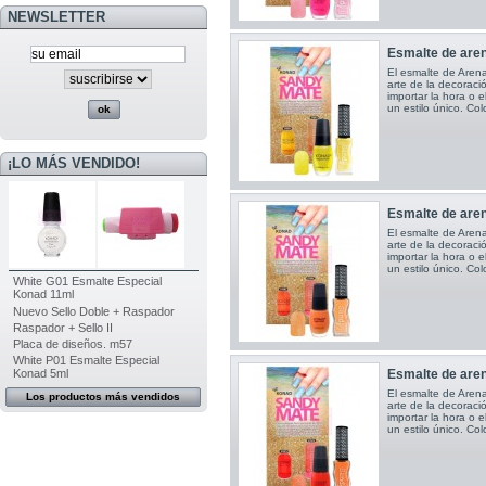
NEWSLETTER
Esmalte de aren
El esmalte de Arena
arte de la decoració
importar la hora o e
un estilo único. Colo
¡LO MÁS VENDIDO!
Esmalte de aren
El esmalte de Arena
arte de la decoració
importar la hora o e
un estilo único. Colo
White G01 Esmalte Especial
Konad 11ml
Nuevo Sello Doble + Raspador
Raspador + Sello II
Placa de diseños. m57
White P01 Esmalte Especial
Esmalte de aren
Konad 5ml
El esmalte de Arena
Los productos más vendidos
arte de la decoració
importar la hora o e
un estilo único. Colo