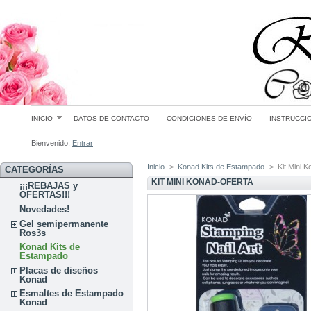
INICIO
DATOS DE CONTACTO
CONDICIONES DE ENVÍO
INSTRUCCI
Bienvenido,
Entrar
Inicio
>
Konad Kits de Estampado
>
Kit Mini
CATEGORÍAS
KIT MINI KONAD-OFERTA
¡¡¡REBAJAS y
OFERTAS!!!
Novedades!
Gel semipermanente
Ros3s
Konad Kits de
Estampado
Placas de diseños
Konad
Esmaltes de Estampado
Konad