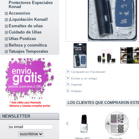
Protectores Especiales
Konad
Accesorios
¡Liquidación Konad!
Esmaltes de uñas
Cuidado de Uñas
Uñas Postizas
Belleza y cosmética
Tatuajes Temporales
Compartir en Facebook!
Enviar a un amigo
Imprimir
Ampliar
LOS CLIENTES QUE COMPRARON EST
NEWSLETTER
Nuevo Sello...
Placa de...
White P01...
Placa de...