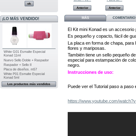
Anterior
Anterior
Anterior
Anterior
MÁS
COMENTARIOS
¡LO MÁS VENDIDO!
El Kit mini Konad es un accesorio 
Es pequeño y copacto, fácil de gua
La placa en forma de chapa, para l
flores y mariposas.
White G01 Esmalte Especial
También tiene un sello pequeño de
Konad 11ml
especial para estampación de colo
Nuevo Sello Doble + Raspador
negro.
Raspador + Sello II
Placa de diseños. m57
Instrucciones de uso:
White P01 Esmalte Especial
Konad 5ml
Los productos más vendidos
Puede ver el Tutorial paso a paso 
https://www.youtube.com/watc