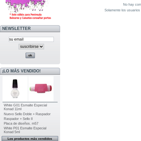
No hay come
Solamente los usuarios 
NEWSLETTER
¡LO MÁS VENDIDO!
White G01 Esmalte Especial
Konad 11ml
Nuevo Sello Doble + Raspador
Raspador + Sello II
Placa de diseños. m57
White P01 Esmalte Especial
Konad 5ml
Los productos más vendidos