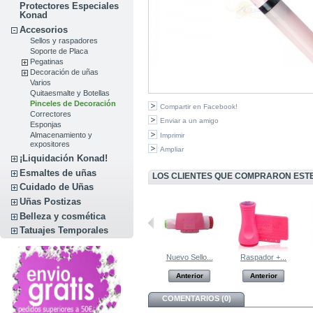
Protectores Especiales
Konad
Accesorios
Sellos y raspadores
Soporte de Placa
Pegatinas
Decoración de uñas
Varios
Quitaesmalte y Botellas
Pinceles de Decoración
Compartir en Facebook!
Correctores
Enviar a un amigo
Esponjas
Almacenamiento y
Imprimir
expositores
Ampliar
¡Liquidación Konad!
Esmaltes de uñas
LOS CLIENTES QUE COMPRARON EST
Cuidado de Uñas
Uñas Postizas
Belleza y cosmética
Tatuajes Temporales
Black P25...
Placa de...
Nuevo Sello...
Raspador +...
Anterior
Anterior
Anterior
Anterior
COMENTARIOS (0)