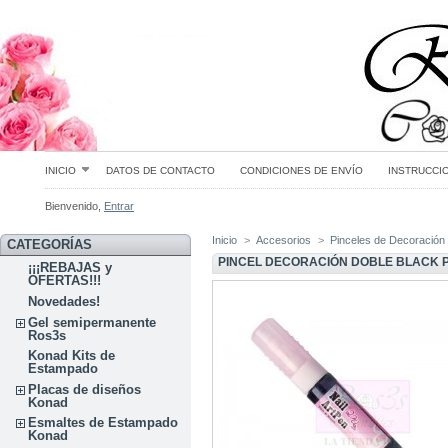
INICIO
DATOS DE CONTACTO
CONDICIONES DE ENVÍO
INSTRUCCI
Bienvenido,
Entrar
Inicio
>
Accesorios
>
Pinceles de Decoración
CATEGORÍAS
PINCEL DECORACIÓN DOBLE BLACK 
¡¡¡REBAJAS y
OFERTAS!!!
Novedades!
Gel semipermanente
Ros3s
Konad Kits de
Estampado
Placas de diseños
Konad
Esmaltes de Estampado
Konad