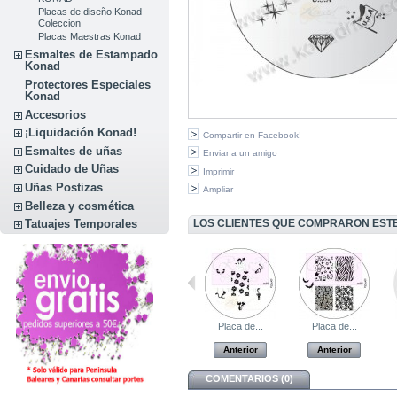
Placas de diseño Konad
Coleccion
Placas Maestras Konad
Esmaltes de Estampado
Konad
Protectores Especiales
Konad
Accesorios
¡Liquidación Konad!
Compartir en Facebook!
Esmaltes de uñas
Enviar a un amigo
Cuidado de Uñas
Imprimir
Uñas Postizas
Ampliar
Belleza y cosmética
LOS CLIENTES QUE COMPRARON EST
Tatuajes Temporales
Placa de...
Placa de...
Placa de...
Placa de...
Anterior
Anterior
Anterior
Anterior
COMENTARIOS (0)