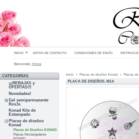
INICIO
DATOS DE CONTACTO
CONDICIONES DE ENVÍO
INSTRUCCI
Bienvenido,
Entrar
Inicio
>
Placas de diseños Konad
>
Placas d
CATEGORÍAS
PLACA DE DISEÑOS. M14
¡¡¡REBAJAS y
OFERTAS!!!
Novedades!
Gel semipermanente
Ros3s
Konad Kits de
Estampado
Placas de diseños
Konad
Placas de Diseños KONAD
Placas Rectangulares
KONAD