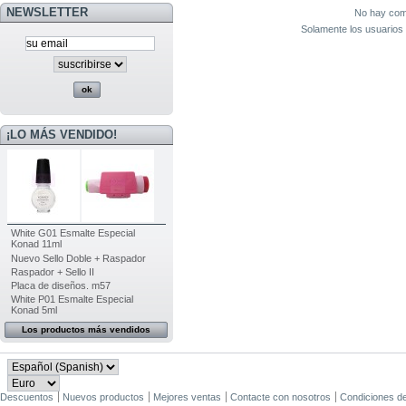
NEWSLETTER
No hay come
Solamente los usuarios 
¡LO MÁS VENDIDO!
White G01 Esmalte Especial
Konad 11ml
Nuevo Sello Doble + Raspador
Raspador + Sello II
Placa de diseños. m57
White P01 Esmalte Especial
Konad 5ml
Los productos más vendidos
Descuentos
Nuevos productos
Mejores ventas
Contacte con nosotros
Condiciones d