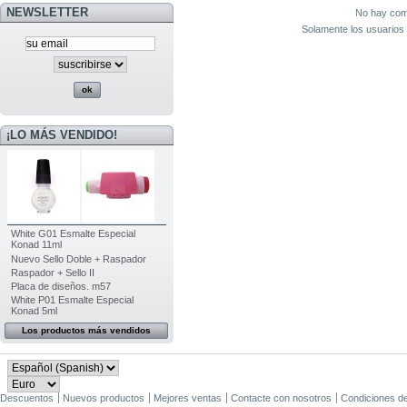
NEWSLETTER
No hay come
Solamente los usuarios 
¡LO MÁS VENDIDO!
White G01 Esmalte Especial
Konad 11ml
Nuevo Sello Doble + Raspador
Raspador + Sello II
Placa de diseños. m57
White P01 Esmalte Especial
Konad 5ml
Los productos más vendidos
Descuentos
Nuevos productos
Mejores ventas
Contacte con nosotros
Condiciones d