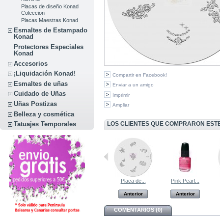
Placas de diseño Konad
Coleccion
Placas Maestras Konad
Esmaltes de Estampado
Konad
Protectores Especiales
Konad
Accesorios
¡Liquidación Konad!
Compartir en Facebook!
Esmaltes de uñas
Enviar a un amigo
Cuidado de Uñas
Imprimir
Uñas Postizas
Ampliar
Belleza y cosmética
LOS CLIENTES QUE COMPRARON EST
Tatuajes Temporales
Placa de...
Esponjas...
Placa de...
Pink Pearl...
Anterior
Anterior
Anterior
Anterior
COMENTARIOS (0)