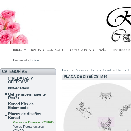
INICIO
DATOS DE CONTACTO
CONDICIONES DE ENVÍO
INSTRUCCI
Bienvenido,
Entrar
Inicio
>
Placas de diseños Konad
>
Placas d
CATEGORÍAS
PLACA DE DISEÑOS. M40
¡¡¡REBAJAS y
OFERTAS!!!
Novedades!
Gel semipermanente
Ros3s
Konad Kits de
Estampado
Placas de diseños
Konad
Placas de Diseños KONAD
Placas Rectangulares
KONAD