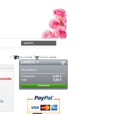
Su cuenta
Carrito:
vacío
CARRITO
Sin producto
Transporte
0,00 €
ncluído
Total
0,00 €
Confirmar
ble