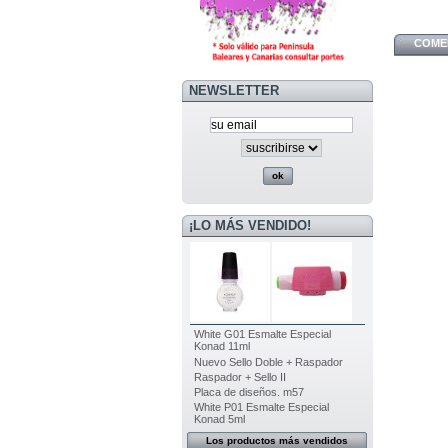
COMEN
NEWSLETTER
¡LO MÁS VENDIDO!
White G01 Esmalte Especial
Konad 11ml
Nuevo Sello Doble + Raspador
Raspador + Sello II
Placa de diseños. m57
White P01 Esmalte Especial
Konad 5ml
Los productos más vendidos