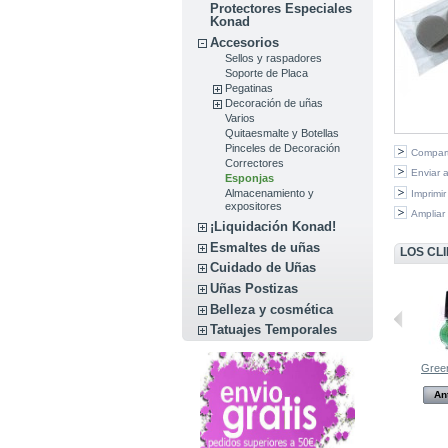
Protectores Especiales
Konad
Accesorios
Sellos y raspadores
Soporte de Placa
Pegatinas
Decoración de uñas
Varios
Quitaesmalte y Botellas
Pinceles de Decoración
Compart
Correctores
Enviar 
Esponjas
Almacenamiento y
Imprimir
expositores
Ampliar
¡Liquidación Konad!
Esmaltes de uñas
LOS CL
Cuidado de Uñas
Uñas Postizas
Belleza y cosmética
Tatuajes Temporales
Violet Pearl...
Placa de...
Green
Anterior
Anterior
An