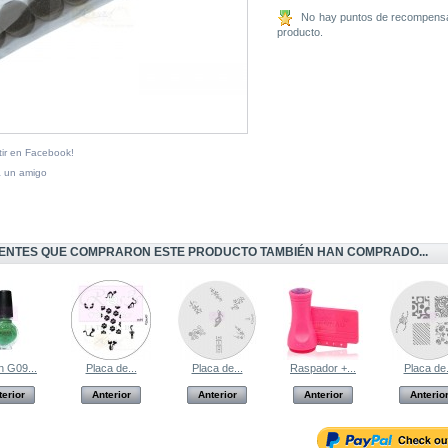
No hay puntos de recompensa
producto.
ir en Facebook!
a un amigo
IENTES QUE COMPRARON ESTE PRODUCTO TAMBIÉN HAN COMPRADO...
 G09...
Placa de...
Placa de...
Raspador +...
Placa de.
terior
Anterior
Anterior
Anterior
Anterio