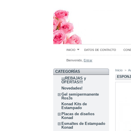
INICIO
DATOS DE CONTACTO
COND
Bienvenido,
Entrar
Inicio
>
A
CATEGORÍAS
ESPON
¡¡¡REBAJAS y
OFERTAS!!!
Novedades!
Gel semipermanente
Ros3s
Konad Kits de
Estampado
Placas de diseños
Konad
Esmaltes de Estampado
Konad