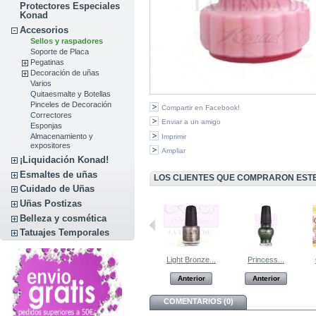
Protectores Especiales
Konad
Accesorios
Sellos y raspadores
Soporte de Placa
Pegatinas
Decoración de uñas
Varios
Quitaesmalte y Botellas
Pinceles de Decoración
Compartir en Facebook!
Correctores
Enviar a un amigo
Esponjas
Almacenamiento y
Imprimir
expositores
Ampliar
¡Liquidación Konad!
Esmaltes de uñas
LOS CLIENTES QUE COMPRARON EST
Cuidado de Uñas
Uñas Postizas
Belleza y cosmética
Tatuajes Temporales
Pincel...
Placa de...
Light Bronze...
Princess...
Anterior
Anterior
Anterior
Anterior
COMENTARIOS (0)