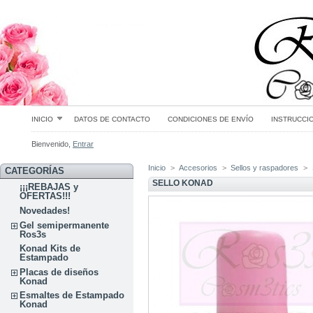
INICIO
DATOS DE CONTACTO
CONDICIONES DE ENVÍO
INSTRUCCI
Bienvenido,
Entrar
Inicio
>
Accesorios
>
Sellos y raspadores
>
CATEGORÍAS
SELLO KONAD
¡¡¡REBAJAS y
OFERTAS!!!
Novedades!
Gel semipermanente
Ros3s
Konad Kits de
Estampado
Placas de diseños
Konad
Esmaltes de Estampado
Konad