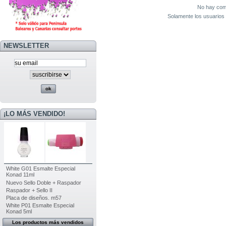
No hay come
Solamente los usuarios 
NEWSLETTER
¡LO MÁS VENDIDO!
White G01 Esmalte Especial
Konad 11ml
Nuevo Sello Doble + Raspador
Raspador + Sello II
Placa de diseños. m57
White P01 Esmalte Especial
Konad 5ml
Los productos más vendidos