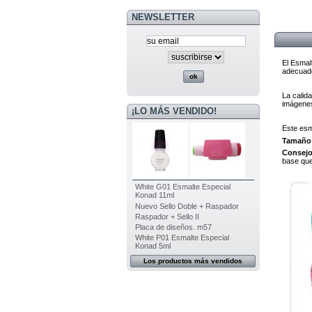
NEWSLETTER
El Esmal
adecuado
La calid
imágenes 
¡LO MÁS VENDIDO!
Este esm
Tamaño
Consejo
base que 
White G01 Esmalte Especial
Konad 11ml
Nuevo Sello Doble + Raspador
Raspador + Sello II
Placa de diseños. m57
White P01 Esmalte Especial
Konad 5ml
Los productos más vendidos