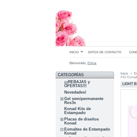
INICIO
DATOS DE CONTACTO
COND
Bienvenido,
Entrar
Inicio
>
E
CATEGORÍAS
P42 Esmalt
¡¡¡REBAJAS y
LIGHT 
OFERTAS!!!
Novedades!
Gel semipermanente
Ros3s
Konad Kits de
Estampado
Placas de diseños
Konad
Esmaltes de Estampado
Konad