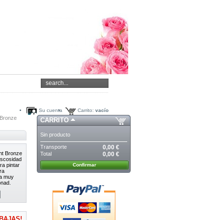
Su cuenta
Carrito:
vacío
 Bronze
CARRITO
Sin producto
Transporte
0,00 €
ht Bronze
Total
0,00 €
iscosidad
ra pintar
Confirmar
ra
pa muy
onad.
BAJAS!