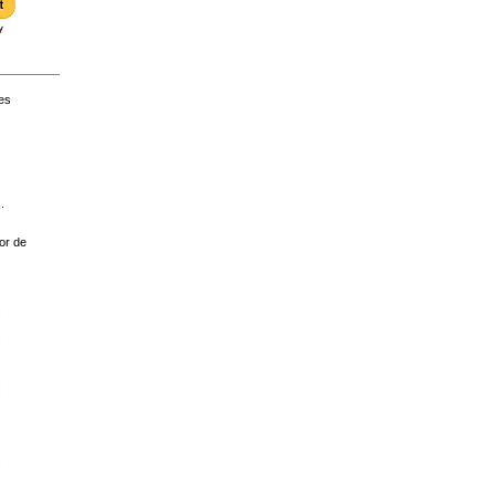
es
.
or de