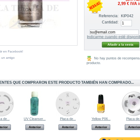
2,99 €
IVA i
Referencia:
KIP042
Cantidad:
Indicarme cuando esté disponi
ir en Facebook!
a un amigo
No hay puntos de recompensa
producto.
IENTES QUE COMPRARON ESTE PRODUCTO TAMBIÉN HAN COMPRADO...
a de...
UV Cleanser...
Placa de...
Yellow P06...
Placa de.
terior
Anterior
Anterior
Anterior
Anterio