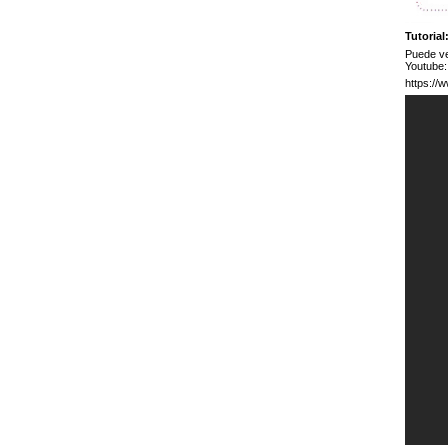
Tutorial
Puede ve
Youtube:
https:/