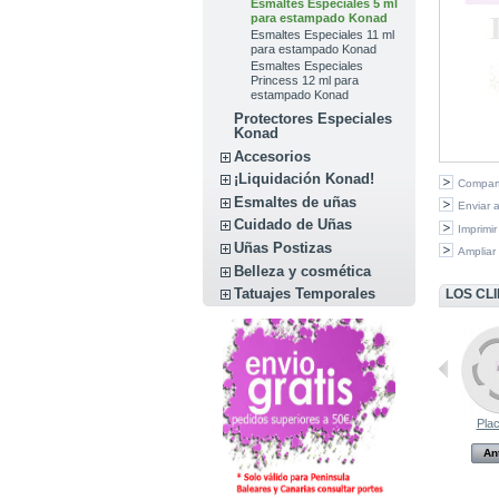
Esmaltes Especiales 5 ml
para estampado Konad
Esmaltes Especiales 11 ml
para estampado Konad
Esmaltes Especiales
Princess 12 ml para
estampado Konad
Protectores Especiales
Konad
Accesorios
¡Liquidación Konad!
Compart
Esmaltes de uñas
Enviar 
Cuidado de Uñas
Imprimir
Uñas Postizas
Ampliar
Belleza y cosmética
Tatuajes Temporales
LOS CL
Placa de...
Placa de...
Plac
Anterior
Anterior
An