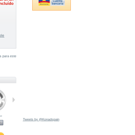
ncluído
ble
 para este
..
Placa de...
Kit B...
Blue Pearl...
Tweets by @Konadspain
r
Anterior
Anterior
Anterior