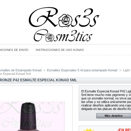
ICIONES DE ENVÍO
INSTRUCCIONES DE USO KONAD
smaltes de Estampado Konad
>
Esmaltes Especiales 5 ml para estampado Konad
>
Light
e Especial Konad 5ml
BRONZE P42 ESMALTE ESPECIAL KONAD 5ML
El Esmalte Especial Konad P42 Lig
5ml tiene mucho más pigmento y v
que un esmalte normal, no sirve pa
las uñas y se utiliza unicamente pa
realizar diseños aplicando una ca
delgada en las placas de diseño K
Más detalles
¡EN RE