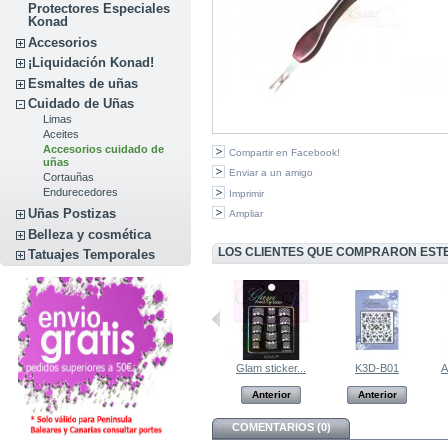
Protectores Especiales
Konad
Accesorios
¡Liquidación Konad!
Esmaltes de uñas
Cuidado de Uñas
Limas
Aceites
Accesorios cuidado de
Compartir en Facebook!
uñas
Enviar a un amigo
Cortauñas
Endurecedores
Imprimir
Uñas Postizas
Ampliar
Belleza y cosmética
LOS CLIENTES QUE COMPRARON EST
Tatuajes Temporales
K3D-W03
Adhesivos 3D-07
Glam sticker...
K3D-B01
A
Anterior
Anterior
Anterior
Anterior
COMENTARIOS (0)