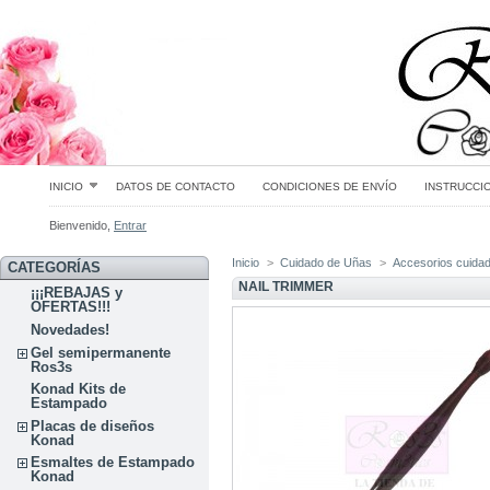
INICIO
DATOS DE CONTACTO
CONDICIONES DE ENVÍO
INSTRUCCI
Bienvenido,
Entrar
Inicio
>
Cuidado de Uñas
>
Accesorios cuida
CATEGORÍAS
NAIL TRIMMER
¡¡¡REBAJAS y
OFERTAS!!!
Novedades!
Gel semipermanente
Ros3s
Konad Kits de
Estampado
Placas de diseños
Konad
Esmaltes de Estampado
Konad