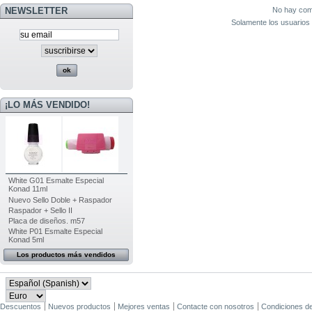
No hay come
NEWSLETTER
Solamente los usuarios 
¡LO MÁS VENDIDO!
White G01 Esmalte Especial
Konad 11ml
Nuevo Sello Doble + Raspador
Raspador + Sello II
Placa de diseños. m57
White P01 Esmalte Especial
Konad 5ml
Los productos más vendidos
Descuentos
Nuevos productos
Mejores ventas
Contacte con nosotros
Condiciones d