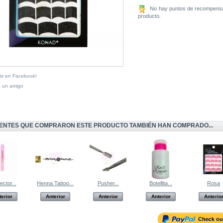
No hay puntos de recompensa
producto.
ir en Facebook!
a un amigo
IENTES QUE COMPRARON ESTE PRODUCTO TAMBIÉN HAN COMPRADO...
ector...
Henna Tattoo...
Pusher...
Botellita...
Rosa
terior
Anterior
Anterior
Anterior
Anterio