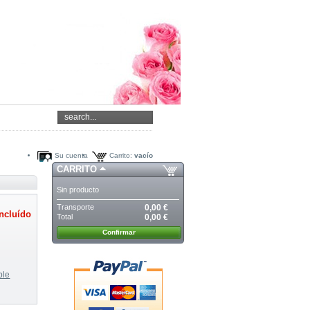
Su cuenta
Carrito:
vacío
CARRITO
Sin producto
Transporte
0,00 €
ncluído
Total
0,00 €
Confirmar
ble