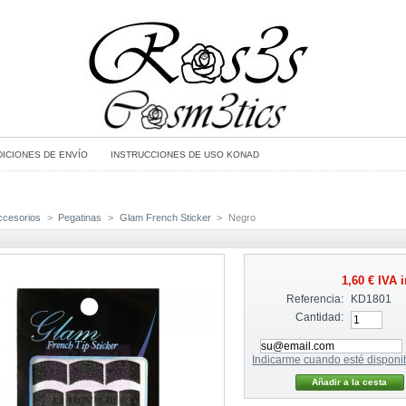
ICIONES DE ENVÍO
INSTRUCCIONES DE USO KONAD
ccesorios
>
Pegatinas
>
Glam French Sticker
>
Negro
1,60 €
IVA i
Referencia:
KD1801
Cantidad:
Indicarme cuando esté disponi