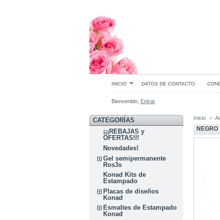
INICIO
DATOS DE CONTACTO
COND
Bienvenido,
Entrar
Inicio
>
A
CATEGORÍAS
NEGRO
¡¡¡REBAJAS y
OFERTAS!!!
Novedades!
Gel semipermanente
Ros3s
Konad Kits de
Estampado
Placas de diseños
Konad
Esmaltes de Estampado
Konad