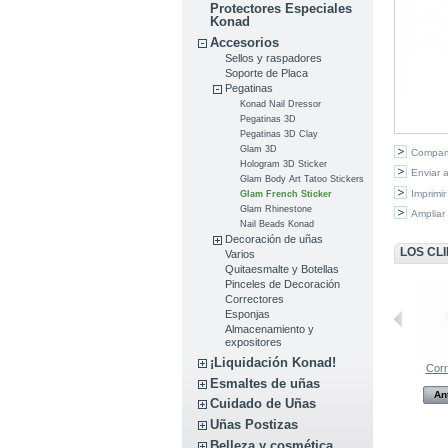
Protectores Especiales
Konad
Accesorios
Sellos y raspadores
Soporte de Placa
Pegatinas
Konad Nail Dressor
Pegatinas 3D
Pegatinas 3D Clay
Glam 3D
Compart
Hologram 3D Sticker
Enviar 
Glam Body Art Tatoo Stickers
Imprimir
Glam French Sticker
Glam Rhinestone
Ampliar
Nail Beads Konad
Decoración de uñas
LOS CL
Varios
Quitaesmalte y Botellas
Pinceles de Decoración
Correctores
Esponjas
Almacenamiento y
expositores
¡Liquidación Konad!
Glam sticker...
Raspador...
Corr
Esmaltes de uñas
Anterior
Anterior
An
Cuidado de Uñas
Uñas Postizas
Belleza y cosmética