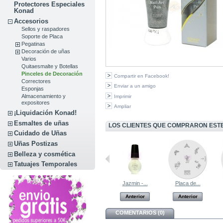
Protectores Especiales
Konad
Accesorios
Sellos y raspadores
Soporte de Placa
Pegatinas
Decoración de uñas
Varios
Quitaesmalte y Botellas
Pinceles de Decoración
Compartir en Facebook!
Correctores
Enviar a un amigo
Esponjas
Almacenamiento y
Imprimir
expositores
Ampliar
¡Liquidación Konad!
Esmaltes de uñas
LOS CLIENTES QUE COMPRARON EST
Cuidado de Uñas
Uñas Postizas
Belleza y cosmética
Tatuajes Temporales
Placa de...
15 ml Royal...
Jazmin -...
Placa de...
Anterior
Anterior
Anterior
Anterior
COMENTARIOS (0)