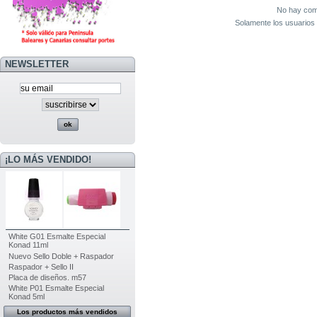
No hay come
Solamente los usuarios 
NEWSLETTER
¡LO MÁS VENDIDO!
White G01 Esmalte Especial
Konad 11ml
Nuevo Sello Doble + Raspador
Raspador + Sello II
Placa de diseños. m57
White P01 Esmalte Especial
Konad 5ml
Los productos más vendidos