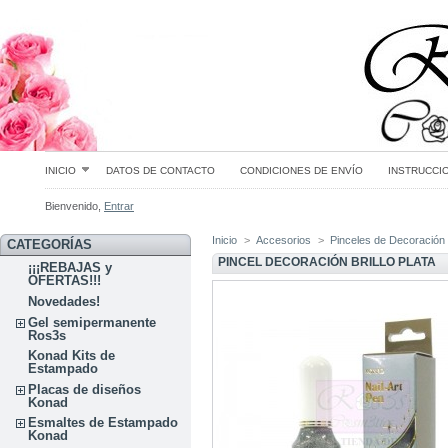
INICIO
DATOS DE CONTACTO
CONDICIONES DE ENVÍO
INSTRUCCI
Bienvenido,
Entrar
Inicio
>
Accesorios
>
Pinceles de Decoración
CATEGORÍAS
PINCEL DECORACIÓN BRILLO PLATA
¡¡¡REBAJAS y
OFERTAS!!!
Novedades!
Gel semipermanente
Ros3s
Konad Kits de
Estampado
Placas de diseños
Konad
Esmaltes de Estampado
Konad