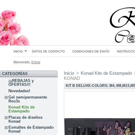
INICIO
DATOS DE CONTACTO
CONDICIONES DE ENVÍO
INSTRUCCI
Bienvenido,
Entrar
Inicio
>
Konad Kits de Estampado
CATEGORÍAS
KONAD
¡¡¡REBAJAS y
OFERTAS!!!
KIT B DELUXE-COLORS: M4, M8,M15,
Novedades!
Gel semipermanente
Ros3s
Konad Kits de
Estampado
Placas de diseños
Konad
Esmaltes de Estampado
Konad