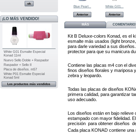
Placa de...
Esmalte de...
Blue Pearl...
White G01...
Anterior
Anterior
Anterior
Anterior
¡LO MÁS VENDIDO!
MÁS
COMENTARIOS
Kit B Deluxe-colors Konad, es el ki
esmalte más usados (light bronze,
para darle variedad a sus diseño
protector para que su manicura d
White G01 Esmalte Especial
Konad 11ml
Nuevo Sello Doble + Raspador
Contiene las placas m4 con el dive
Raspador + Sello II
Placa de diseños. m57
finos diseños florales y mariposa
White P01 Esmalte Especial
zebra y leopardo.
Konad 5ml
Los productos más vendidos
Todas las placas de diseños KONA
primera calidad, para garantizar t
uso adecuado.
Los diseños están en bajo relieve 
estampado con mayor fidelidad. El 
precisión para obtener diseños det
Cada placa KONAD contiene una m