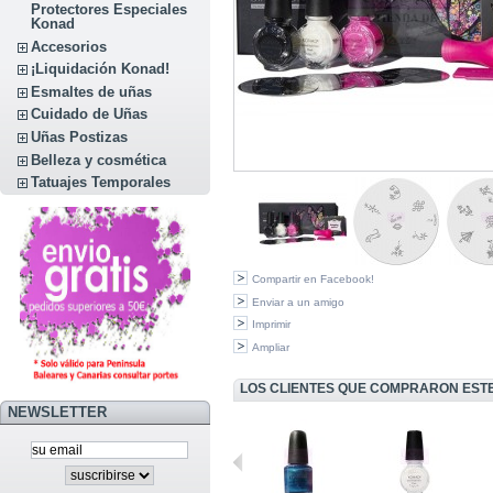
Protectores Especiales
Konad
Accesorios
¡Liquidación Konad!
Esmaltes de uñas
Cuidado de Uñas
Uñas Postizas
Belleza y cosmética
Tatuajes Temporales
Compartir en Facebook!
Enviar a un amigo
Imprimir
Ampliar
LOS CLIENTES QUE COMPRARON EST
NEWSLETTER