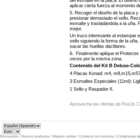
del esmalte en la placa. El diseño
aplicar cierta fuerza al momento d
5. Recoger el diseño de la placa y
presionar demasiado el sello. Rec
esmalte y trasladándola a la uña.
mejor.
Un truco interesante al estampar e
sello siguiendo la forma de la uñ
sacar las huellas dactilares.
6. Finalmente aplique el Protecto
veces por la misma zona.
Contenido del
Kit B Deluxe-Colo
4 Placas Konad:
m4, m8,m15,m5
3 Esmaltes Especiales (11ml): Lig
1 Sello y Raspador II.
Aprovecha las ofertas de Ros3s Co
Descuentos
Nuevos productos
Mejores ventas
Contacte con nosotros
Condiciones d