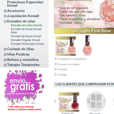
Protectores Especiales
Konad
Accesorios
¡Liquidación Konad!
Esmaltes de uñas
Esmalte de uñas Ros3s
Esmalte de Arena Konad
Mate
Esmalte de Arena Konad
Esmalte Regular Konad
Esmalte Perfumado Konad
Cuidado de Uñas
Uñas Postizas
Compartir en Facebook!
Belleza y cosmética
Enviar a un amigo
Tatuajes Temporales
Imprimir
Ampliar
LOS CLIENTES QUE COMPRARON EST
ESMALTE...
ESMALTE...
ESMALTE...
Placa de...