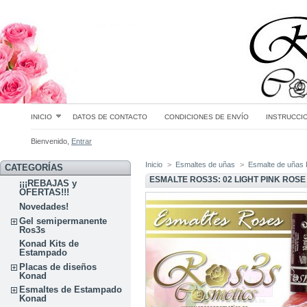
INICIO
DATOS DE CONTACTO
CONDICIONES DE ENVÍO
INSTRUCCI
Bienvenido,
Entrar
Inicio
>
Esmaltes de uñas
>
Esmalte de uñas
CATEGORÍAS
ESMALTE ROS3S: 02 LIGHT PINK ROSE
¡¡¡REBAJAS y
OFERTAS!!!
Novedades!
Gel semipermanente
Ros3s
Konad Kits de
Estampado
Placas de diseños
Konad
Esmaltes de Estampado
Konad