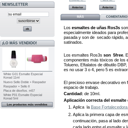
NEWSLETTER
Anterior
Anterior
Anterior
Anterior
MÁS
COMENTARIOS
Los
esmaltes de uñas Ros3s
son 
especialmente ideados para profes
pasada y son de secado rápido, a
satinados.
¡LO MÁS VENDIDO!
Los esmaltes Ros3s
son 5free
. 
componentes más tóxicos de los 
Tolueno, Eftalatos de dibutilo DBP
es no usar 3 o 4, pero 5 es extraor
White G01 Esmalte Especial
Konad 11ml
El precioso envase decorativo en 
Nuevo Sello Doble + Raspador
Raspador + Sello II
espacio de trabajo.
Placa de diseños. m57
Cantidad:
de 10ml.
White P01 Esmalte Especial
Konad 5ml
Aplicación correcta del esmalte
Los productos más vendidos
Aplica la
Base Fortalecedor
Aplica la primera capa de es
continuación, pasa al lado de
cada lado entre el esmalte y l