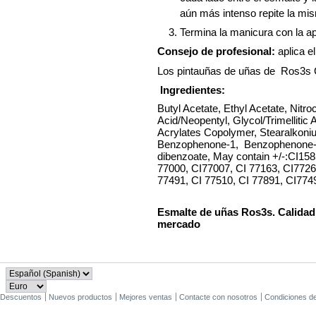
aún más intenso repite la mi
Termina la manicura con la ap
Consejo de profesional:
aplica e
Los pintauñas de uñas de Ros3s 
Ingredientes:
Butyl Acetate, Ethyl Acetate, Nitroc
Acid/Neopentyl, Glycol/Trimellitic
Acrylates Copolymer, Stearalkoniu
Benzophenone-1, Benzophenone-3, 
dibenzoate, May contain +/-:CI15
77000, CI77007, CI 77163, CI772
77491, CI 77510, CI 77891, CI774
Esmalte de uñas Ros3s. Calidad
mercado
Descuentos
Nuevos productos
Mejores ventas
Contacte con nosotros
Condiciones d