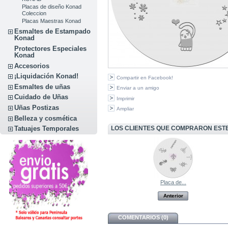
Placas de diseño Konad
Coleccion
Placas Maestras Konad
Esmaltes de Estampado
Konad
Protectores Especiales
Konad
Accesorios
¡Liquidación Konad!
Compartir en Facebook!
Esmaltes de uñas
Enviar a un amigo
Cuidado de Uñas
Imprimir
Uñas Postizas
Ampliar
Belleza y cosmética
LOS CLIENTES QUE COMPRARON EST
Tatuajes Temporales
Placa de...
Anterior
COMENTARIOS (0)