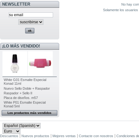
NEWSLETTER
No hay come
Solamente los usuarios 
¡LO MÁS VENDIDO!
White G01 Esmalte Especial
Konad 11ml
Nuevo Sello Doble + Raspador
Raspador + Sello II
Placa de diseños. m57
White P01 Esmalte Especial
Konad 5ml
Los productos más vendidos
Descuentos
Nuevos productos
Mejores ventas
Contacte con nosotros
Condiciones d