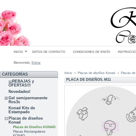
INICIO
DATOS DE CONTACTO
CONDICIONES DE ENVÍO
INSTRUCCI
Bienvenido,
Entrar
Inicio
>
Placas de diseños Konad
>
Placas d
CATEGORÍAS
PLACA DE DISEÑOS. M11
¡¡¡REBAJAS y
OFERTAS!!!
Novedades!
Gel semipermanente
Ros3s
Konad Kits de
Estampado
Placas de diseños
Konad
Placas de Diseños KONAD
Placas Rectangulares
KONAD