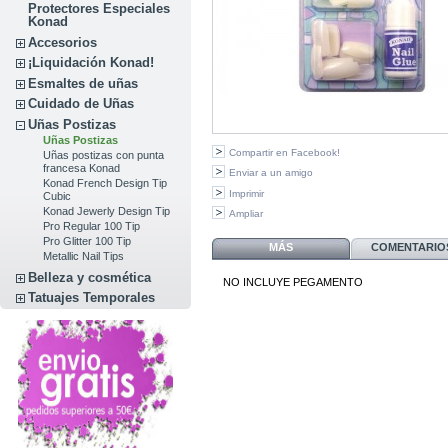
Protectores Especiales
Konad
Accesorios
¡Liquidación Konad!
Esmaltes de uñas
Cuidado de Uñas
Uñas Postizas
Uñas Postizas
Compartir en Facebook!
Uñas postizas con punta
francesa Konad
Enviar a un amigo
Konad French Design Tip
Imprimir
Cubic
Konad Jewerly Design Tip
Ampliar
Pro Regular 100 Tip
Pro Glitter 100 Tip
MÁS
COMENTARIOS
Metallic Nail Tips
Belleza y cosmética
NO INCLUYE PEGAMENTO
Tatuajes Temporales