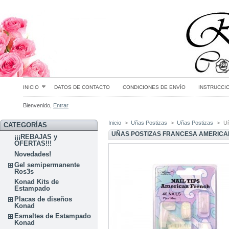
INICIO
DATOS DE CONTACTO
CONDICIONES DE ENVÍO
INSTRUCCI
Bienvenido,
Entrar
Inicio
>
Uñas Postizas
>
Uñas Postizas
>
U
CATEGORÍAS
UÑAS POSTIZAS FRANCESA AMERICA
¡¡¡REBAJAS y
OFERTAS!!!
Novedades!
Gel semipermanente
Ros3s
Konad Kits de
Estampado
Placas de diseños
Konad
Esmaltes de Estampado
Konad