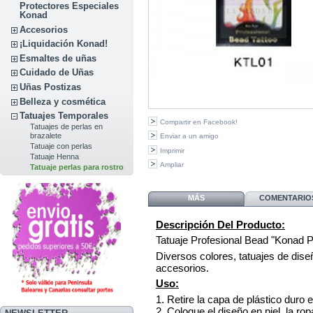
Protectores Especiales
Konad
Accesorios
¡Liquidación Konad!
Esmaltes de uñas
Cuidado de Uñas
Uñas Postizas
Belleza y cosmética
Tatuajes Temporales
Compartir en Facebook!
Tatuajes de perlas en
brazalete
Enviar a un amigo
Tatuaje con perlas
Imprimir
Tatuaje Henna
Ampliar
Tatuaje perlas para rostro
MÁS
COMENTARIOS
Descripción Del Producto:
Tatuaje Profesional Bead
"Konad P
Diversos colores, tatuajes de diseñ
accesorios.
Uso:
1. Retire la capa de plástico duro e
2. Coloque el diseño en piel, la r