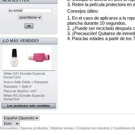
NEWSLETTER
3. Retire la película protectora en e
Consejos útiles:
1. En el caso de aplicarse a la rop
plancha durante 10 segundos.
2. ¿Puede ser reciclado después d
3. ¡Precaución! Quitarse de inmedi
4. Para las edades a partir de los 
¡LO MÁS VENDIDO!
White G01 Esmalte Especial
Konad 11ml
Nuevo Sello Doble + Raspador
Raspador + Sello II
Placa de diseños. m57
White P01 Esmalte Especial
Konad 5ml
Los productos más vendidos
Descuentos
Nuevos productos
Mejores ventas
Contacte con nosotros
Condiciones d