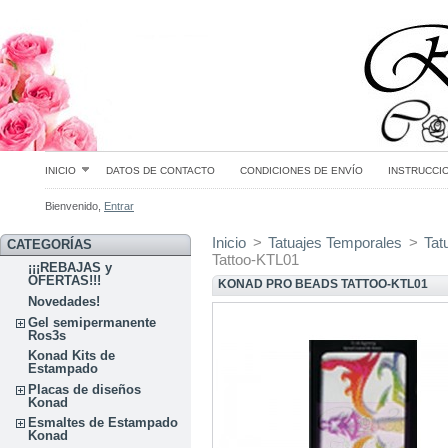
INICIO
DATOS DE CONTACTO
CONDICIONES DE ENVÍO
INSTRUCCI
Bienvenido,
Entrar
Inicio
>
Tatuajes Temporales
>
Tat
CATEGORÍAS
Tattoo-KTL01
¡¡¡REBAJAS y
OFERTAS!!!
KONAD PRO BEADS TATTOO-KTL01
Novedades!
Gel semipermanente
Ros3s
Konad Kits de
Estampado
Placas de diseños
Konad
Esmaltes de Estampado
Konad