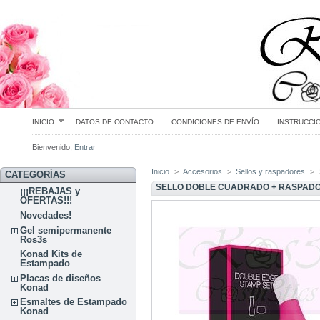
INICIO
DATOS DE CONTACTO
CONDICIONES DE ENVÍO
INSTRUCCI
Bienvenido,
Entrar
Inicio
>
Accesorios
>
Sellos y raspadores
>
CATEGORÍAS
SELLO DOBLE CUADRADO + RASPADOR
¡¡¡REBAJAS y
OFERTAS!!!
Novedades!
Gel semipermanente
Ros3s
Konad Kits de
Estampado
Placas de diseños
Konad
Esmaltes de Estampado
Konad