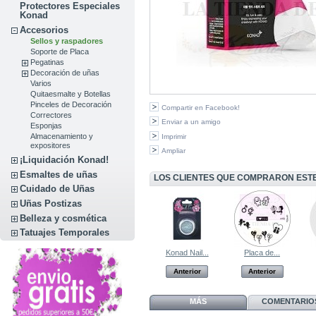
Protectores Especiales
Konad
Accesorios
Sellos y raspadores
Soporte de Placa
Pegatinas
Decoración de uñas
Varios
Quitaesmalte y Botellas
Pinceles de Decoración
Compartir en Facebook!
Correctores
Enviar a un amigo
Esponjas
Almacenamiento y
Imprimir
expositores
Ampliar
¡Liquidación Konad!
Esmaltes de uñas
LOS CLIENTES QUE COMPRARON EST
Cuidado de Uñas
Uñas Postizas
Belleza y cosmética
Tatuajes Temporales
Konad Nail...
Placa de...
Anterior
Anterior
MÁS
COMENTARIOS