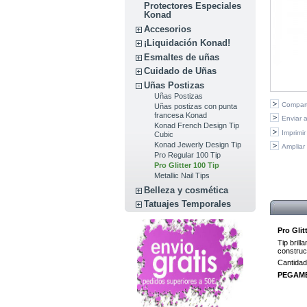
Protectores Especiales
Konad
Accesorios
¡Liquidación Konad!
Esmaltes de uñas
Cuidado de Uñas
Uñas Postizas
Uñas Postizas
Compart
Uñas postizas con punta
francesa Konad
Enviar 
Konad French Design Tip
Imprimir
Cubic
Konad Jewerly Design Tip
Ampliar
Pro Regular 100 Tip
Pro Glitter 100 Tip
Metallic Nail Tips
Belleza y cosmética
Tatuajes Temporales
Pro Glit
Tip bril
construcc
Cantidad
PEGAME