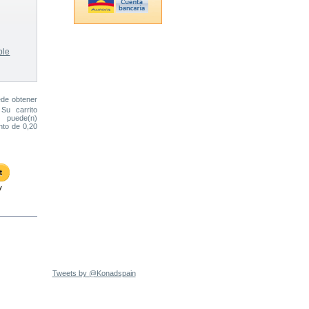
ble
ede obtener
 Su carrito
puede(n)
ento de
0,20
Tweets by @Konadspain