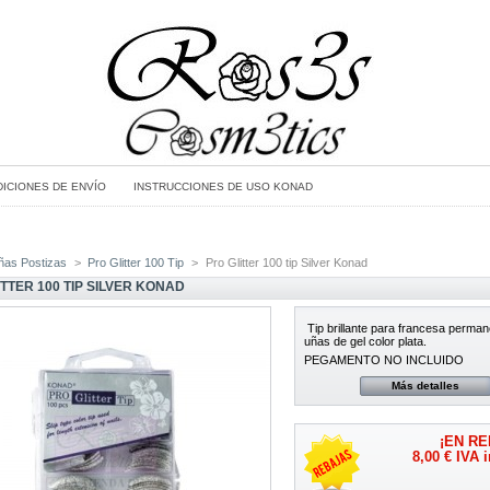
ICIONES DE ENVÍO
INSTRUCCIONES DE USO KONAD
ñas Postizas
>
Pro Glitter 100 Tip
>
Pro Glitter 100 tip Silver Konad
TTER 100 TIP SILVER KONAD
Tip brillante para francesa perman
uñas de gel color plata.
PEGAMENTO NO INCLUIDO
Más detalles
¡EN RE
8,00 €
IVA i