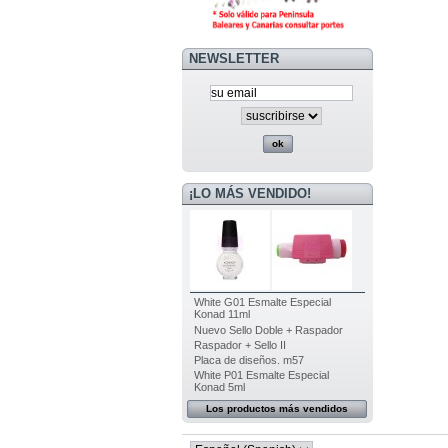
NEWSLETTER
¡LO MÁS VENDIDO!
White G01 Esmalte Especial
Konad 11ml
Nuevo Sello Doble + Raspador
Raspador + Sello II
Placa de diseños. m57
White P01 Esmalte Especial
Konad 5ml
Los productos más vendidos