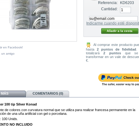
Referencia:
KD6203
Cantidad:
Indicarme cuando esté disponi
Al comprar este producto pu
ir en Facebook!
hasta
2
puntos de fidelidad
.
totalizará
2
puntos
que se 
a un amigo
transformar en un vale de descu
€
.
MÁS
COMENTARIOS (0)
ter 100 tip Silver Konad
lante de colores con curvatura normal que se utiliza para realizar francesa permanente en la
ión de una uña artificial con gel o porcelana.
: 100 Unids.
NTO NO INCLUIDO