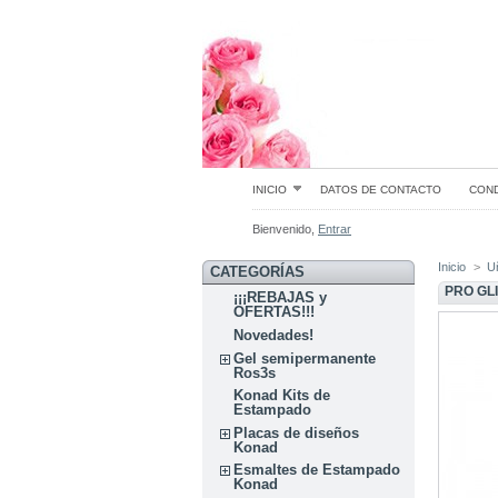
INICIO
DATOS DE CONTACTO
COND
Bienvenido,
Entrar
Inicio
>
U
CATEGORÍAS
PRO GLI
¡¡¡REBAJAS y
OFERTAS!!!
Novedades!
Gel semipermanente
Ros3s
Konad Kits de
Estampado
Placas de diseños
Konad
Esmaltes de Estampado
Konad