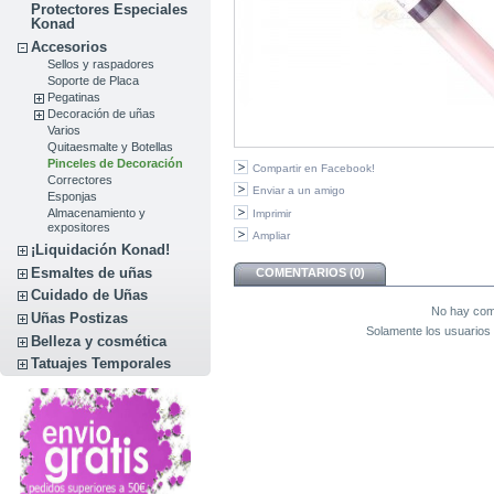
Protectores Especiales
Konad
Accesorios
Sellos y raspadores
Soporte de Placa
Pegatinas
Decoración de uñas
Varios
Quitaesmalte y Botellas
Pinceles de Decoración
Compartir en Facebook!
Correctores
Enviar a un amigo
Esponjas
Almacenamiento y
Imprimir
expositores
Ampliar
¡Liquidación Konad!
Esmaltes de uñas
COMENTARIOS (0)
Cuidado de Uñas
No hay come
Uñas Postizas
Solamente los usuarios 
Belleza y cosmética
Tatuajes Temporales