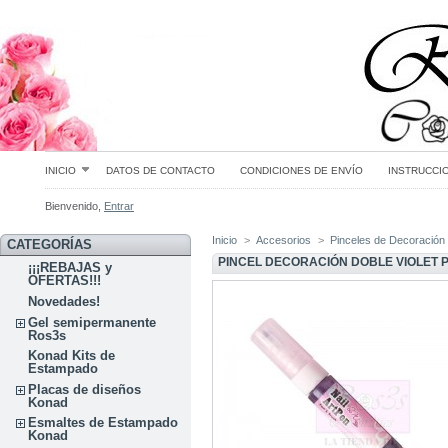
INICIO
DATOS DE CONTACTO
CONDICIONES DE ENVÍO
INSTRUCCI
Bienvenido,
Entrar
Inicio
>
Accesorios
>
Pinceles de Decoración
CATEGORÍAS
PINCEL DECORACIÓN DOBLE VIOLET 
¡¡¡REBAJAS y
OFERTAS!!!
Novedades!
Gel semipermanente
Ros3s
Konad Kits de
Estampado
Placas de diseños
Konad
Esmaltes de Estampado
Konad