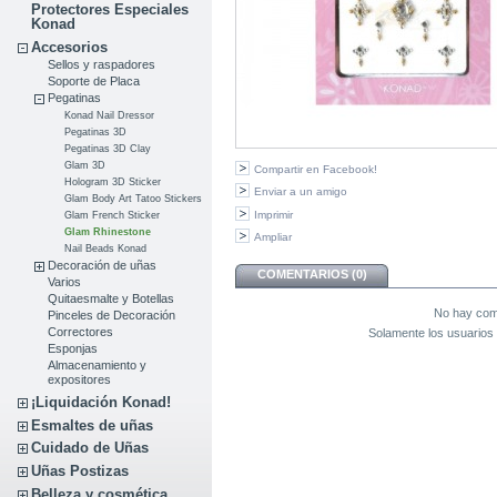
Protectores Especiales
Konad
Accesorios
Sellos y raspadores
Soporte de Placa
Pegatinas
Konad Nail Dressor
Pegatinas 3D
Pegatinas 3D Clay
Glam 3D
Compartir en Facebook!
Hologram 3D Sticker
Enviar a un amigo
Glam Body Art Tatoo Stickers
Imprimir
Glam French Sticker
Glam Rhinestone
Ampliar
Nail Beads Konad
Decoración de uñas
COMENTARIOS (0)
Varios
Quitaesmalte y Botellas
No hay come
Pinceles de Decoración
Correctores
Solamente los usuarios 
Esponjas
Almacenamiento y
expositores
¡Liquidación Konad!
Esmaltes de uñas
Cuidado de Uñas
Uñas Postizas
Belleza y cosmética