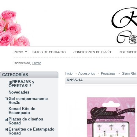
INICIO
DATOS DE CONTACTO
CONDICIONES DE ENVÍO
INSTRUCCI
Bienvenido,
Entrar
Inicio
>
Accesorios
>
Pegatinas
>
Glam Rhin
CATEGORÍAS
KNSS-14
¡¡¡REBAJAS y
OFERTAS!!!
Novedades!
Gel semipermanente
Ros3s
Konad Kits de
Estampado
Placas de diseños
Konad
Esmaltes de Estampado
Konad