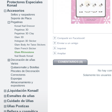
Protectores Especiales
Konad
Accesorios
Sellos y raspadores
Soporte de Placa
Pegatinas
Konad Nail Dressor
Pegatinas 3D
Pegatinas 3D Clay
Glam 3D
Compartir en Facebook!
Hologram 3D Sticker
Enviar a un amigo
Glam Body Art Tatoo Stickers
Imprimir
Glam French Sticker
Glam Rhinestone
Ampliar
Nail Beads Konad
Decoración de uñas
COMENTARIOS (0)
Varios
Quitaesmalte y Botellas
No hay come
Pinceles de Decoración
Correctores
Solamente los usuarios 
Esponjas
Almacenamiento y
expositores
¡Liquidación Konad!
Esmaltes de uñas
Cuidado de Uñas
Uñas Postizas
Belleza y cosmética