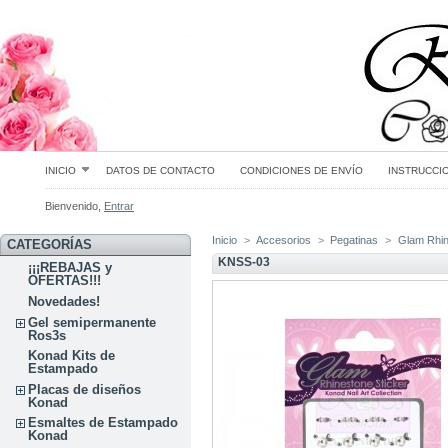
INICIO
DATOS DE CONTACTO
CONDICIONES DE ENVÍO
INSTRUCCI
Bienvenido,
Entrar
Inicio
>
Accesorios
>
Pegatinas
>
Glam Rhin
CATEGORÍAS
KNSS-03
¡¡¡REBAJAS y
OFERTAS!!!
Novedades!
Gel semipermanente
Ros3s
Konad Kits de
Estampado
Placas de diseños
Konad
Esmaltes de Estampado
Konad