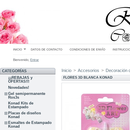
INICIO
DATOS DE CONTACTO
CONDICIONES DE ENVÍO
INSTRUCCI
Bienvenido,
Entrar
Inicio
>
Accesorios
>
Decoración 
CATEGORÍAS
FLORES 3D BLANCA KONAD
¡¡¡REBAJAS y
OFERTAS!!!
Novedades!
Gel semipermanente
Ros3s
Konad Kits de
Estampado
Placas de diseños
Konad
Esmaltes de Estampado
Konad