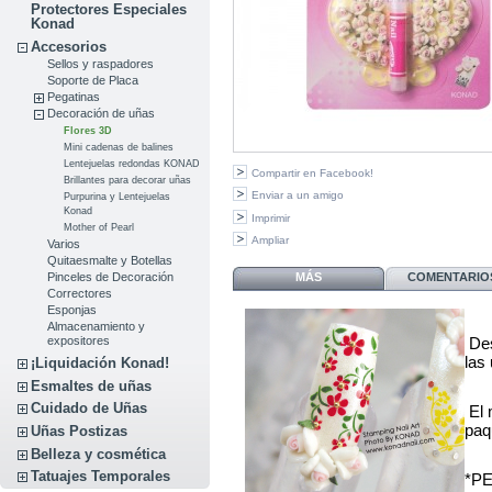
Protectores Especiales
Konad
Accesorios
Sellos y raspadores
Soporte de Placa
Pegatinas
Decoración de uñas
Flores 3D
Mini cadenas de balines
Lentejuelas redondas KONAD
Compartir en Facebook!
Brillantes para decorar uñas
Enviar a un amigo
Purpurina y Lentejuelas
Konad
Imprimir
Mother of Pearl
Ampliar
Varios
Quitaesmalte y Botellas
MÁS
COMENTARIOS
Pinceles de Decoración
Correctores
Esponjas
Almacenamiento y
Des
expositores
las
¡Liquidación Konad!
Esmaltes de uñas
Cuidado de Uñas
El 
paq
Uñas Postizas
Belleza y cosmética
Tatuajes Temporales
*P