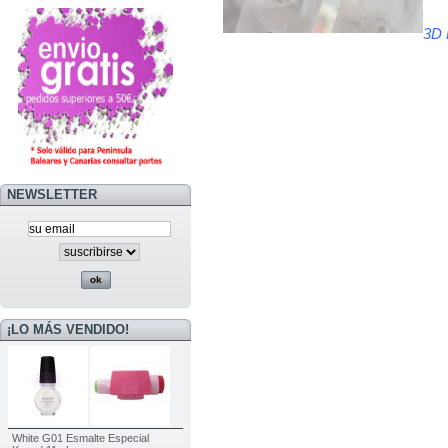
3D 
NEWSLETTER
¡LO MÁS VENDIDO!
White G01 Esmalte Especial