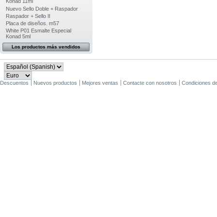
Konad 11ml
Nuevo Sello Doble + Raspador
Raspador + Sello II
Placa de diseños. m57
White P01 Esmalte Especial
Konad 5ml
Los productos más vendidos
Descuentos
Nuevos productos
Mejores ventas
Contacte con nosotros
Condiciones d