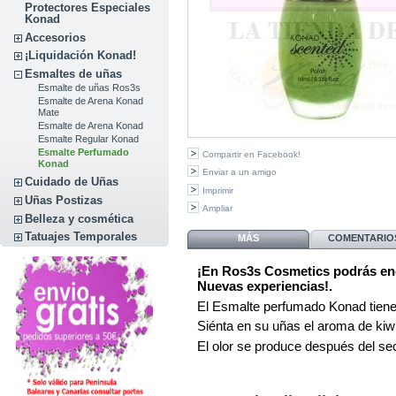
Protectores Especiales
Konad
Accesorios
¡Liquidación Konad!
Esmaltes de uñas
Esmalte de uñas Ros3s
Esmalte de Arena Konad
Mate
Esmalte de Arena Konad
Esmalte Regular Konad
Esmalte Perfumado
Compartir en Facebook!
Konad
Enviar a un amigo
Cuidado de Uñas
Imprimir
Uñas Postizas
Ampliar
Belleza y cosmética
Tatuajes Temporales
MÁS
COMENTARIOS
¡En Ros3s Cosmetics podrás enc
Nuevas experiencias!.
El Esmalte perfumado Konad tiene 
Siénta en su uñas el aroma de kiwi
El olor se produce después del se