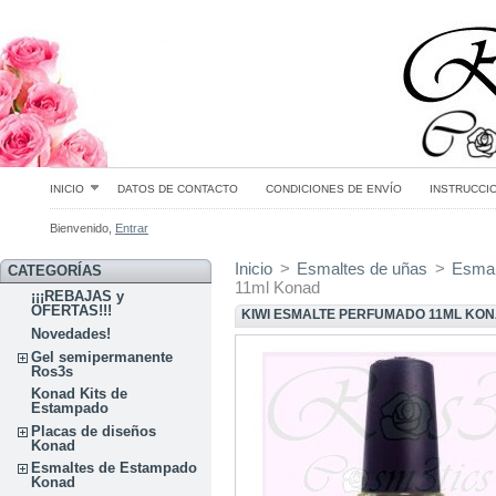
INICIO
DATOS DE CONTACTO
CONDICIONES DE ENVÍO
INSTRUCCI
Bienvenido,
Entrar
Inicio
>
Esmaltes de uñas
>
Esmal
CATEGORÍAS
11ml Konad
¡¡¡REBAJAS y
OFERTAS!!!
KIWI ESMALTE PERFUMADO 11ML KO
Novedades!
Gel semipermanente
Ros3s
Konad Kits de
Estampado
Placas de diseños
Konad
Esmaltes de Estampado
Konad