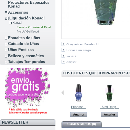
Protectores Especiales
Konad
Accesorios
¡Liquidación Konad!
Konad
Esmalte Profesional 15 ml
Pro UV Gel Konad
Esmaltes de uñas
Cuidado de Uñas
Compartir en Facebook!
Uñas Postizas
Enviar a un amigo
Belleza y cosmética
Imprimir
Tatuajes Temporales
Ampliar
LOS CLIENTES QUE COMPRARON EST
SHINING...
SHINING DEEP...
Princess...
15 ml Deep...
Anterior
Anterior
Anterior
Anterior
NEWSLETTER
COMENTARIOS (0)