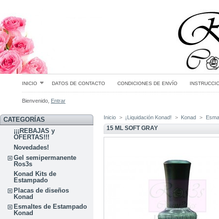
INICIO
DATOS DE CONTACTO
CONDICIONES DE ENVÍO
INSTRUCCI
Bienvenido,
Entrar
Inicio
>
¡Liquidación Konad!
>
Konad
>
Esmal
CATEGORÍAS
15 ML SOFT GRAY
¡¡¡REBAJAS y
OFERTAS!!!
Novedades!
Gel semipermanente
Ros3s
Konad Kits de
Estampado
Placas de diseños
Konad
Esmaltes de Estampado
Konad