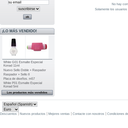
No hay come
Solamente los usuarios 
¡LO MÁS VENDIDO!
White G01 Esmalte Especial
Konad 11ml
Nuevo Sello Doble + Raspador
Raspador + Sello II
Placa de diseños. m57
White P01 Esmalte Especial
Konad 5ml
Los productos más vendidos
Descuentos
Nuevos productos
Mejores ventas
Contacte con nosotros
Condiciones d