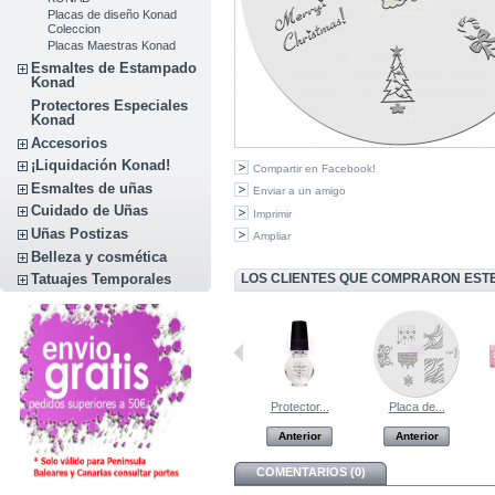
Placas de diseño Konad
Coleccion
Placas Maestras Konad
Esmaltes de Estampado
Konad
Protectores Especiales
Konad
Accesorios
¡Liquidación Konad!
Compartir en Facebook!
Esmaltes de uñas
Enviar a un amigo
Cuidado de Uñas
Imprimir
Uñas Postizas
Ampliar
Belleza y cosmética
LOS CLIENTES QUE COMPRARON EST
Tatuajes Temporales
15 ml Pastel...
Sello Konad
Protector...
Placa de...
Anterior
Anterior
Anterior
Anterior
COMENTARIOS (0)