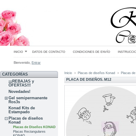
INICIO
DATOS DE CONTACTO
CONDICIONES DE ENVÍO
INSTRUCCI
Bienvenido,
Entrar
Inicio
>
Placas de diseños Konad
>
Placas d
CATEGORÍAS
PLACA DE DISEÑOS. M12
¡¡¡REBAJAS y
OFERTAS!!!
Novedades!
Gel semipermanente
Ros3s
Konad Kits de
Estampado
Placas de diseños
Konad
Placas de Diseños KONAD
Placas Rectangulares
KONAD