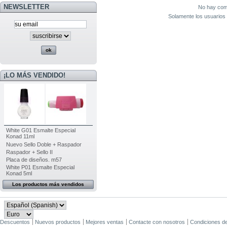
NEWSLETTER
No hay come
Solamente los usuarios 
¡LO MÁS VENDIDO!
White G01 Esmalte Especial
Konad 11ml
Nuevo Sello Doble + Raspador
Raspador + Sello II
Placa de diseños. m57
White P01 Esmalte Especial
Konad 5ml
Los productos más vendidos
Descuentos
Nuevos productos
Mejores ventas
Contacte con nosotros
Condiciones d