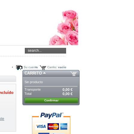
Su cuenta
Carrito:
vacío
CARRITO
Sin producto
Transporte
0,00 €
ncluído
Total
0,00 €
Confirmar
ble