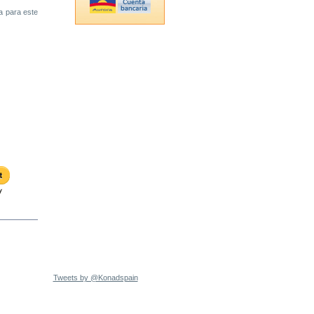
 para este
Tweets by @Konadspain