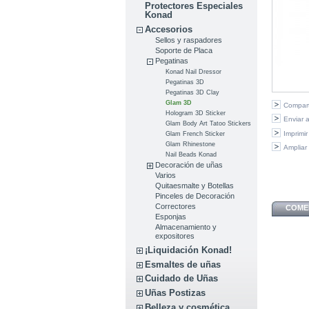
Protectores Especiales
Konad
Accesorios
Sellos y raspadores
Soporte de Placa
Pegatinas
Konad Nail Dressor
Pegatinas 3D
Pegatinas 3D Clay
Glam 3D
Compart
Hologram 3D Sticker
Enviar 
Glam Body Art Tatoo Stickers
Imprimir
Glam French Sticker
Glam Rhinestone
Ampliar
Nail Beads Konad
Decoración de uñas
Varios
Quitaesmalte y Botellas
Pinceles de Decoración
Correctores
COMEN
Esponjas
Almacenamiento y
expositores
¡Liquidación Konad!
Esmaltes de uñas
Cuidado de Uñas
Uñas Postizas
Belleza y cosmética