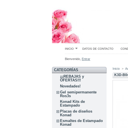
INICIO
DATOS DE CONTACTO
COND
Bienvenido,
Entrar
Inicio
>
A
CATEGORÍAS
K3D-B0
¡¡¡REBAJAS y
OFERTAS!!!
Novedades!
Gel semipermanente
Ros3s
Konad Kits de
Estampado
Placas de diseños
Konad
Esmaltes de Estampado
Konad