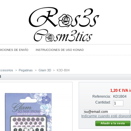
ICIONES DE ENVÍO
INSTRUCCIONES DE USO KONAD
ccesorios
>
Pegatinas
>
Glam 3D
>
K3D-B04
4
1,20 €
IVA i
Referencia:
KD1B04
Cantidad:
Indicarme cuando esté disponi