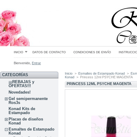
INICIO
DATOS DE CONTACTO
CONDICIONES DE ENVÍO
INSTRUCCI
Bienvenido,
Entrar
Inicio
>
Esmaltes de Estampado Konad
>
Esm
CATEGORÍAS
Konad
>
Princess 12ml PSYCHE MAGENTA
¡¡¡REBAJAS y
PRINCESS 12ML PSYCHE MAGENTA
OFERTAS!!!
Novedades!
Gel semipermanente
Ros3s
Konad Kits de
Estampado
Placas de diseños
Konad
Esmaltes de Estampado
Konad